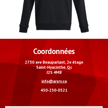
Coordonnées
2730 ave Beauparlant, 2e étage
Saint-Hyacinthe, Qc
J2S 4M8
info@arsry.ca
450-250-0521